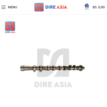
0
MENU
BS.
0,00