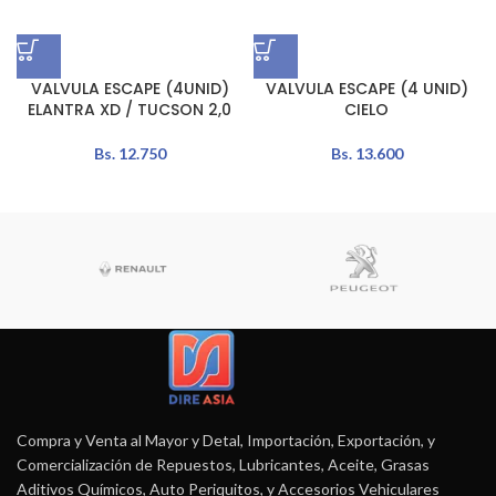
VALVULA ESCAPE (4UNID)
VALVULA ESCAPE (4 UNID)
ELANTRA XD / TUCSON 2,0
CIELO
Bs.
12.750
Bs.
13.600
Compra y Venta al Mayor y Detal, Importación, Exportación, y
Comercialización de Repuestos, Lubricantes, Aceite, Grasas
Aditivos Químicos, Auto Periquitos, y Accesorios Vehiculares