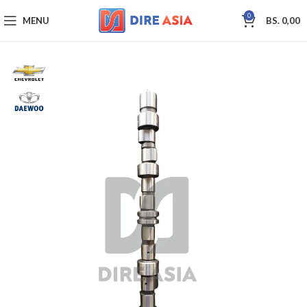
0
MENU
BS.
0,00