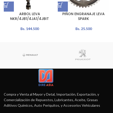
ARBOL LEVA
PIÑON ENGRANAJE LEVA
NKR/4JB1/4JA1/4JBIT
SPARK
Bs.
144.500
Bs.
25.500
Compra y Venta al Mayor y Detal, Importación, Exportación, y
Comercialización de Repuestos, Lubricantes, Aceite, Grasas
Aditivos Químicos, Auto Periquitos, y Accesorios Vehiculares