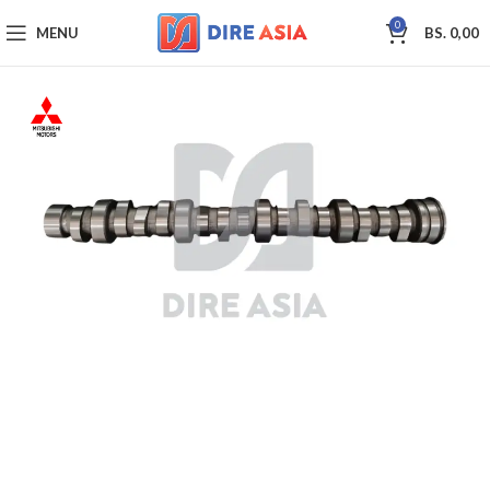
0
MENU
BS.
0,00