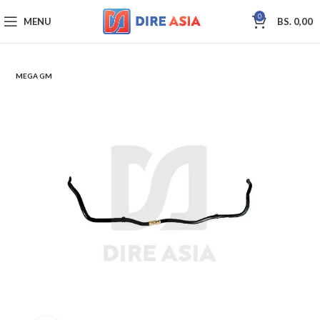
0
MENU
BS.
0,00
MEGA GM