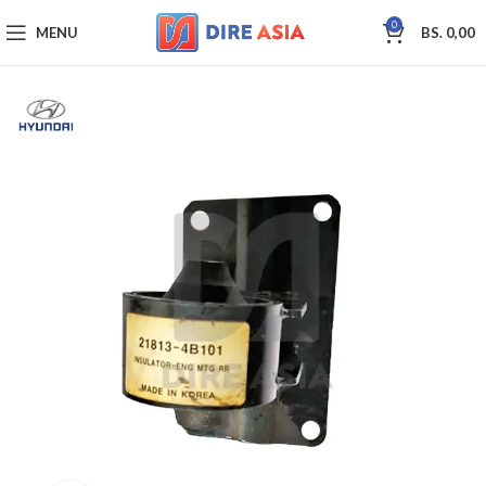
0
MENU
BS.
0,00