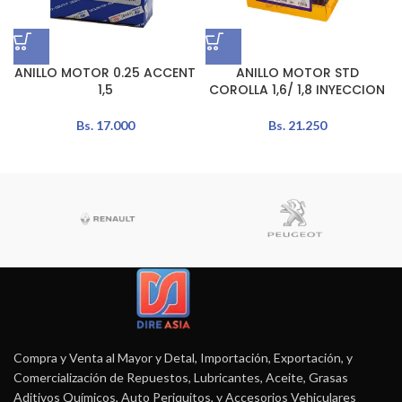
ANILLO MOTOR 0.25 ACCENT
ANILLO MOTOR STD
1,5
COROLLA 1,6/ 1,8 INYECCION
Bs.
17.000
Bs.
21.250
Compra y Venta al Mayor y Detal, Importación, Exportación, y
Comercialización de Repuestos, Lubricantes, Aceite, Grasas
Aditivos Químicos, Auto Periquitos, y Accesorios Vehiculares