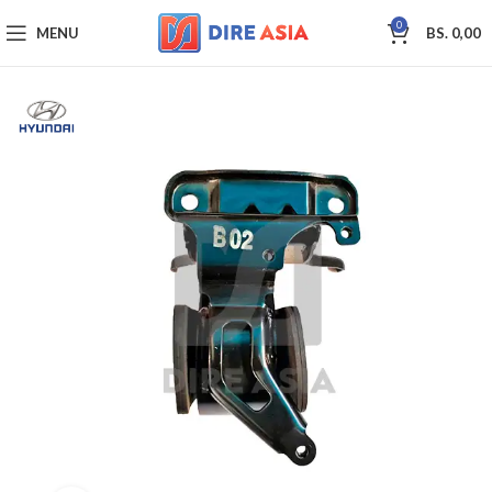
0
MENU
BS.
0,00