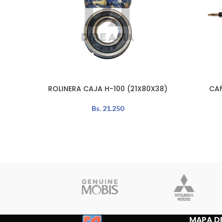
ROLINERA CAJA H-100 (21X80X38)
CAÑ
LEER MÁS
AÑADIR A
Bs.
21.250
MAPA DE