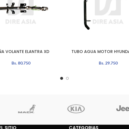
A VOLANTE ELANTRA XD
TUBO AGUA MOTOR HYUNDA
L CARRITO
AÑADIR AL CARRITO
Bs.
80.750
Bs.
29.750
L SITIO
CATEGORIAS