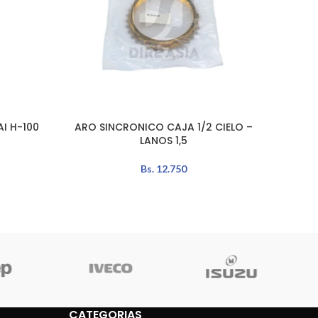
I H-100
ARO SINCRONICO CAJA 1/2 CIELO –
ENGRA
AÑADIR AL CARRITO
AÑADIR 
LANOS 1,5
Bs.
12.750
CATEGORIAS