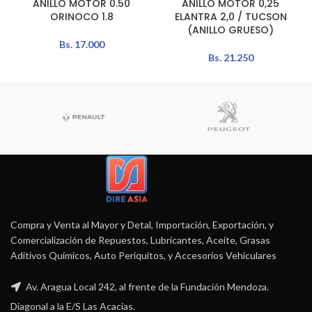
ANILLO MOTOR 0.50
ANILLO MOTOR 0,25
ORINOCO 1.8
ELANTRA 2,0 / TUCSON
(ANILLO GRUESO)
Bs.
17.000
Bs.
21.250
Compra y Venta al Mayor y Detal, Importación, Exportación, y
Comercialización de Repuestos, Lubricantes, Aceite, Grasas
Aditivos Químicos, Auto Periquitos, y Accesorios Vehiculares
Av. Aragua Local 242, al frente de la Fundación Mendoza.
Diagonal a la E/S Las Acacias.