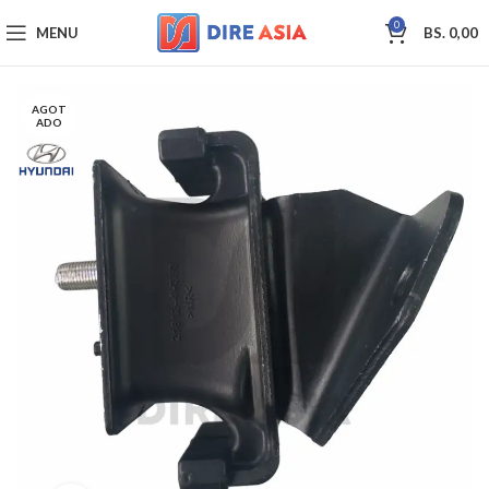
0
MENU
BS.
0,00
AGOT
ADO