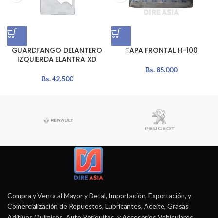
GUARDFANGO DELANTERO
TAPA FRONTAL H-100
IZQUIERDA ELANTRA XD
Bs.
85.000
Bs.
42.500
Compra y Venta al Mayor y Detal, Importación, Exportación, y
Comercialización de Repuestos, Lubricantes, Aceite, Grasas
Aditivos Químicos, Auto Periquitos, y Accesorios Vehiculares