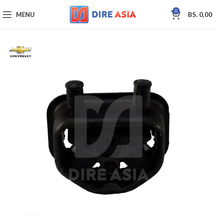
0
MENU
BS.
0,00