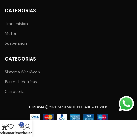
CATEGORIAS
Transmisión
Motor
Suspensión
CATEGORIAS
Sistema Aire/Acon
Partes Eléctricas
Carrocería
DIREASIA
2021 IMPULSADO POR
ABC
&
PGWEB
.
0
oductos
Favoritos
Carrito
Mi Cuenta