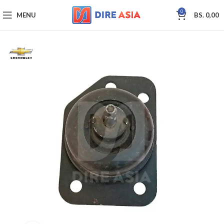
0
MENU
BS.
0,00