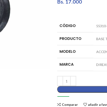
Bs.
17.000
CÓDIGO
55310
PRODUCTO
BASE 
MODELO
ACCEN
MARCA
DIREA
Comparar
añadir a fav