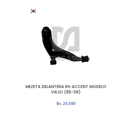
MEZETA DELANTERA RH ACCENT MODELO
TERMI
AÑADIR AL CARRITO
AÑADIR 
VIEJO (95-08)
(D
Bs.
25.500