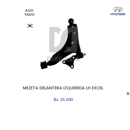
AGO
TADO
MEZETA DELANTERA IZQUIERDA LH EXCEL
LEER MÁS
AÑADIR A
A
Bs.
25.500