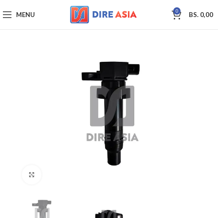
0
MENU
BS.
0,00
Click to enlarge