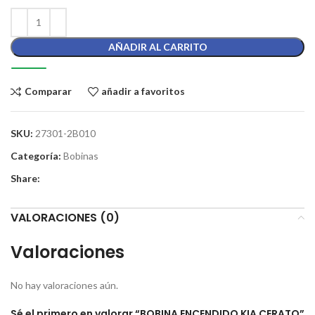
AÑADIR AL CARRITO
Comparar
añadir a favoritos
SKU:
27301-2B010
Categoría:
Bobinas
Share:
VALORACIONES (0)
Valoraciones
No hay valoraciones aún.
Sé el primero en valorar “BOBINA ENCENDIDO KIA CERATO”