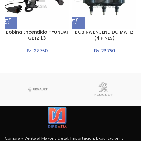
Bobina Encendido HYUNDAI
BOBINA ENCENDIDO MATIZ
GETZ 1.3
(4 PINES)
Bs.
29.750
Bs.
29.750
Compra y Venta al Mayor y Detal, Importación, Exportación, y