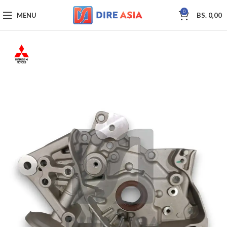
0
MENU
BS.
0,00