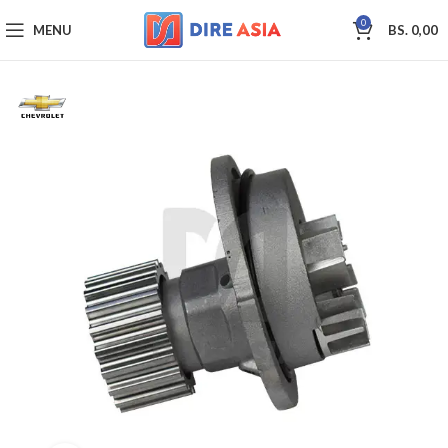
0
MENU
BS.
0,00