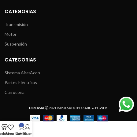
CATEGORIAS
Transmisión
Motor
Suspensión
CATEGORIAS
Sistema Aire/Acon
Partes Eléctricas
Carrocería
DIREASIA
2021 IMPULSADO POR
ABC
&
PGWEB
.
0
oductos
Favoritos
Carrito
Mi Cuenta