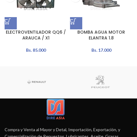
ELECTROVENTILADOR QQ6 /
BOMBA AGUA MOTOR
ARAUCA / X1
ELANTRA 1.8
Bs.
85.000
Bs.
17.000
Compra y Venta al Mayor y Detal, Importación, Exportación, y
Comercialización de Repuestos, Lubricantes, Aceite, Grasas