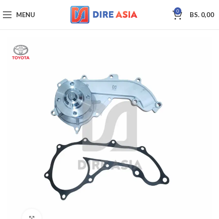
0
MENU
BS.
0,00
Click to enlarge