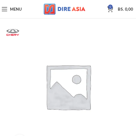
0
MENU
BS.
0,00