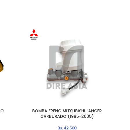
AGO
TADO
OO
BOMBA FRENO MITSUBISHI LANCER
BOM
AÑADIR AL CARRITO
LEER MÁ
R
CARBURADO (1995-2005)
Bs.
42.500