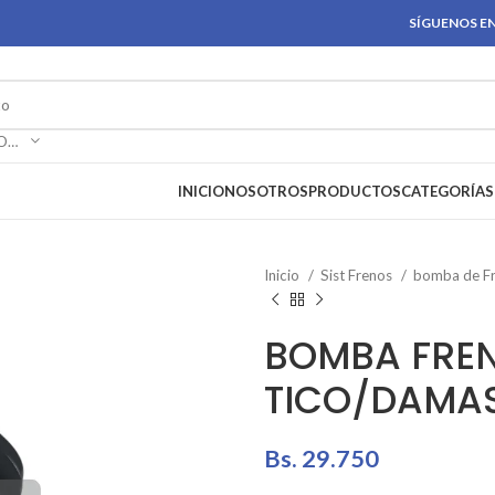
SÍGUENOS EN
SELECCIONAR CATEGORÍA
INICIO
NOSOTROS
PRODUCTOS
CATEGORÍAS
Inicio
Sist Frenos
bomba de F
BOMBA FRE
TICO/DAMA
Bs.
29.750