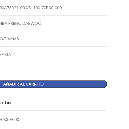
00A78B21-000/51100-70B30-000
MBA FRENO DAEWOO
CO/DAMAS
EASIA
AÑADIR AL CARRITO
oritos
70B30-000