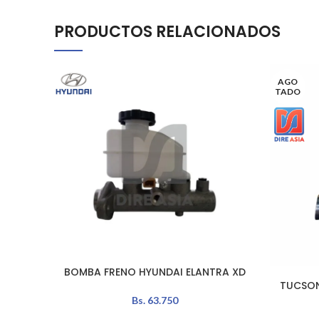
PRODUCTOS RELACIONADOS
AGO
TADO
BOMBA FRENO HYUNDAI ELANTRA XD
AÑADIR AL CARRITO
LEER MÁS
TUCSON
Bs.
63.750