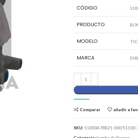
CÓDIGO
510
PRODUCTO
BO
MODELO
TI
MARCA
DIR
Comparar
añadir a fav
SKU:
51000A78B21-000/51100-
Categoría:
bomba de Frenos