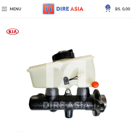
0
MENU
BS.
0,00