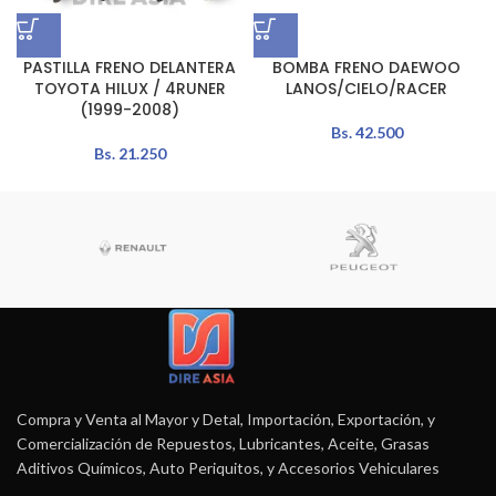
PASTILLA FRENO DELANTERA
BOMBA FRENO DAEWOO
TOYOTA HILUX / 4RUNER
LANOS/CIELO/RACER
(1999-2008)
Bs.
42.500
Bs.
21.250
Compra y Venta al Mayor y Detal, Importación, Exportación, y
Comercialización de Repuestos, Lubricantes, Aceite, Grasas
Aditivos Químicos, Auto Periquitos, y Accesorios Vehiculares