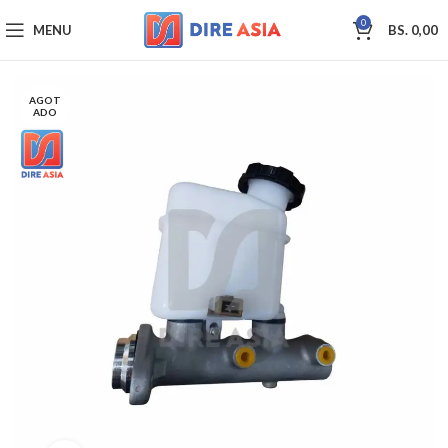
0
MENU
BS.
0,00
AGOT
ADO