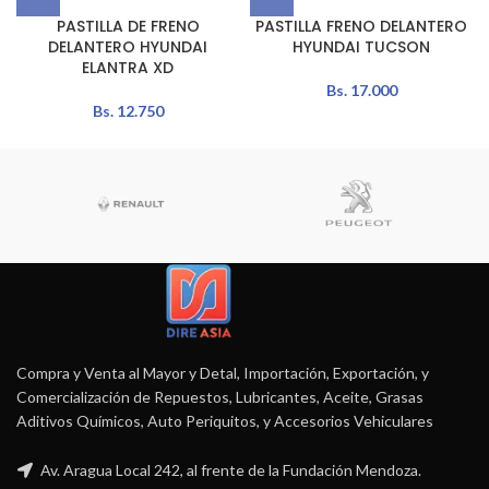
PASTILLA DE FRENO
PASTILLA FRENO DELANTERO
DELANTERO HYUNDAI
HYUNDAI TUCSON
ELANTRA XD
Bs.
17.000
Bs.
12.750
Compra y Venta al Mayor y Detal, Importación, Exportación, y
Comercialización de Repuestos, Lubricantes, Aceite, Grasas
Aditivos Químicos, Auto Periquitos, y Accesorios Vehiculares
Av. Aragua Local 242, al frente de la Fundación Mendoza.