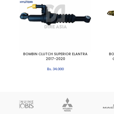
BOMBIN CLUTCH SUPERIOR ELANTRA
BO
LEER MÁS
AÑADIR A
2017-2020
Bs.
34.000