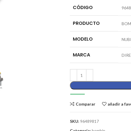
CÓDIGO
9648
PRODUCTO
BOM
MODELO
NUB
MARCA
DIR
Comparar
añadir a fav
SKU:
96489817
Categoría:
bombin