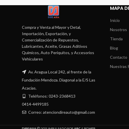
MAPA DE
Inicio
Compra y Venta al Mayor y Detal,
Nosotros
Importación, Exportación, y
Tienda
Comercialización de Repuestos,
Lubricantes, Aceite, Grasas Aditivos
Blog
Químicos, Auto Periquitos, y Accesorios
Contacto
Vehiculares
Nuestras P
Av. Aragua Local 242, al frente de la
Fundación Mendoza. Diagonal a la E/S Las
Acacias.
Teléfonos: 0243-2368413
0414-4499185
Correo: atenciondireauto@gmail.com
DIREASIA
2021 IMPULSADO POR
ABC
&
PGWEB
.