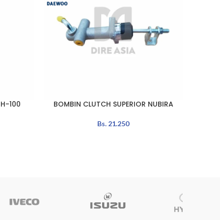
 H-100
BOMBIN CLUTCH SUPERIOR NUBIRA
BOM
LEER MÁS
LEER MÁ
Bs.
21.250