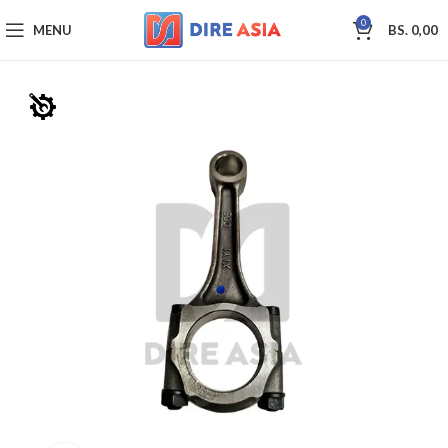
0
MENU
BS.
0,00