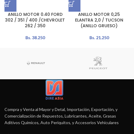
ANILLO MOTOR 0.40 FORD
ANILLO MOTOR 0,25
302 / 351 / 400 /CHEVROLET
ELANTRA 2,0 / TUCSON
262 / 350
(ANILLO GRUESO)
Bs.
38.250
Bs.
21.250
Compra y Venta al Mayor y Detal, Importación, Exportación, y
Comercialización de Repuestos, Lubricantes, Aceite, Grasas
Aditivos Químicos, Auto Periquitos, y Accesorios Vehiculares