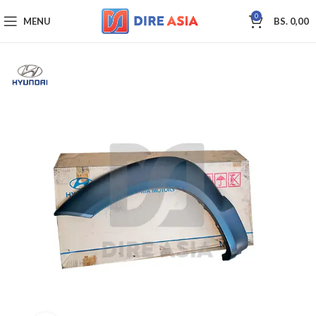
0
MENU
BS.
0,00