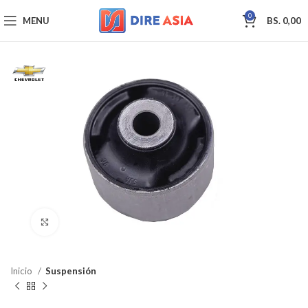
0
MENU
BS.
0,00
Click to enlarge
Inicio
Suspensión