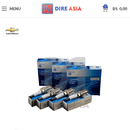
0
MENU
BS.
0,00