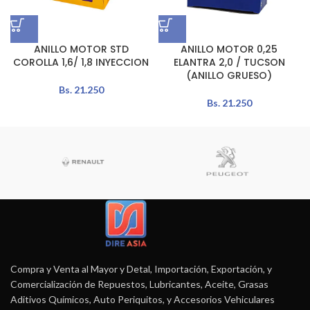
ANILLO MOTOR STD
ANILLO MOTOR 0,25
COROLLA 1,6/ 1,8 INYECCION
ELANTRA 2,0 / TUCSON
(ANILLO GRUESO)
Bs.
21.250
Bs.
21.250
Compra y Venta al Mayor y Detal, Importación, Exportación, y
Comercialización de Repuestos, Lubricantes, Aceite, Grasas
Aditivos Químicos, Auto Periquitos, y Accesorios Vehiculares