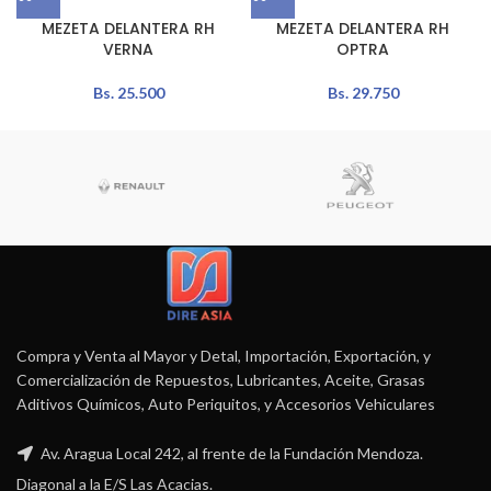
MEZETA DELANTERA RH
MEZETA DELANTERA RH
VERNA
OPTRA
Bs.
25.500
Bs.
29.750
Compra y Venta al Mayor y Detal, Importación, Exportación, y
Comercialización de Repuestos, Lubricantes, Aceite, Grasas
Aditivos Químicos, Auto Periquitos, y Accesorios Vehiculares
Av. Aragua Local 242, al frente de la Fundación Mendoza.
Diagonal a la E/S Las Acacias.