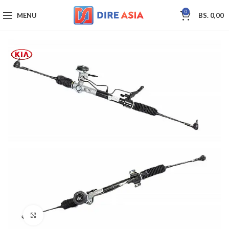
0
MENU
BS.
0,00
Click to enlarge