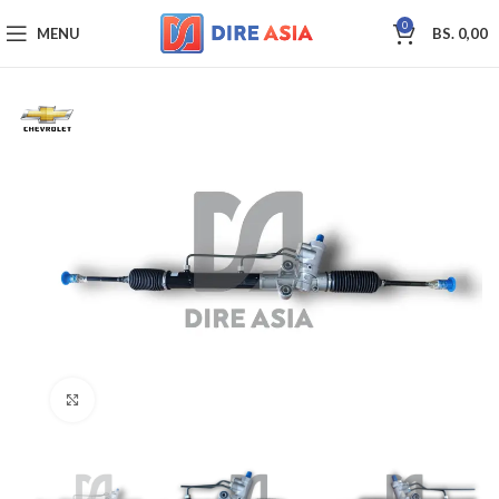
0
MENU
BS.
0,00
Click to enlarge