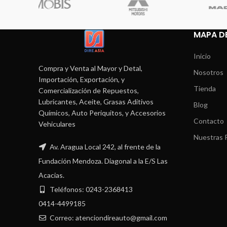
MAPA DE
Inicio
Compra y Venta al Mayor y Detal,
Nosotros
Importación, Exportación, y
Tienda
Comercialización de Repuestos,
Lubricantes, Aceite, Grasas Aditivos
Blog
Químicos, Auto Periquitos, y Accesorios
Contacto
Vehiculares
Nuestras P
Av. Aragua Local 242, al frente de la
Fundación Mendoza. Diagonal a la E/S Las
Acacias.
Teléfonos: 0243-2368413
0414-4499185
Correo: atenciondireauto@gmail.com