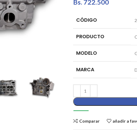
Bs.
722.500
CÓDIGO
2
PRODUCTO
MODELO
G
MARCA
Comparar
añadir a fav