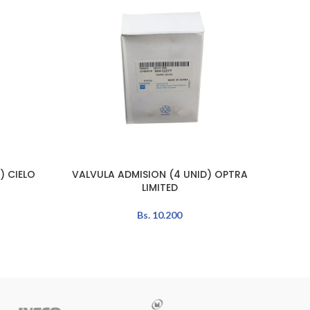
) CIELO
VALVULA ADMISION (4 UNID) OPTRA
VALV
AÑADIR AL CARRITO
LEER MÁ
LIMITED
Bs.
10.200