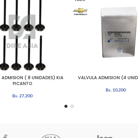
 ADMISION ( 8 UNIDADES) KIA
VALVULA ADMISION (4 UNID
L CARRITO
LEER MÁS
PICANTO
Bs.
10.200
Bs.
27.200