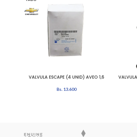
VALVULA ESCAPE (4 UNID) AVEO 1,6
VALVULA
LEER MÁS
AÑADIR A
Bs.
13.600