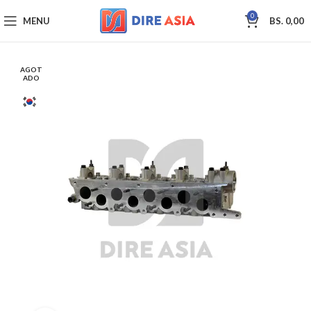
0
MENU
BS.
0,00
AGOT
ADO