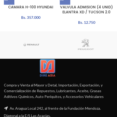
CAMARA H-100 HYUNDAI
VALVULA ADMISION (4 UNID)
ELANTRA XD / TUCSON 2.0
Bs.
357.000
Bs.
12.750
Compra y Venta al Mayor y Detal, Importación, Exportación, y
Comercialización de Repuestos, Lubricantes, Aceite, Grasas
Aditivos Químicos, Auto Periquitos, y Accesorios Vehiculares
Av. Aragua Local 242, al frente de la Fundación Mendoza.
Diagonal a la E/S Las Acacias.