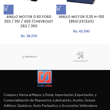
ANILLO MOTOR 0.40 FORD
ANILLO MOTOR 0.25 H-100
302 / 351 / 400 /CHEVROLET
(86X1.2X1.5X3)
262 / 350
Bs.
42.500
Bs.
38.250
Compra y Venta al Mayor y Detal, Importación, Exportación, y
Comercialización de Repuestos, Lubricantes, Aceite, Grasas
Aditivos Químicos, Auto Periquitos, y Accesorios Vehiculares