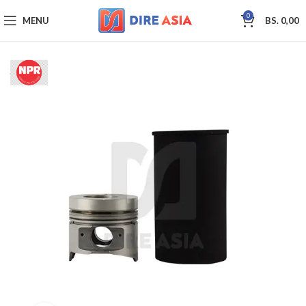
0
MENU
BS.
0,00