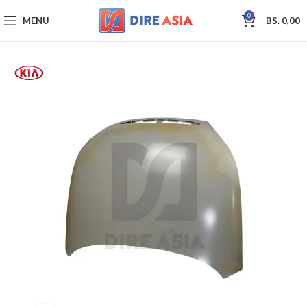
0
MENU
BS.
0,00