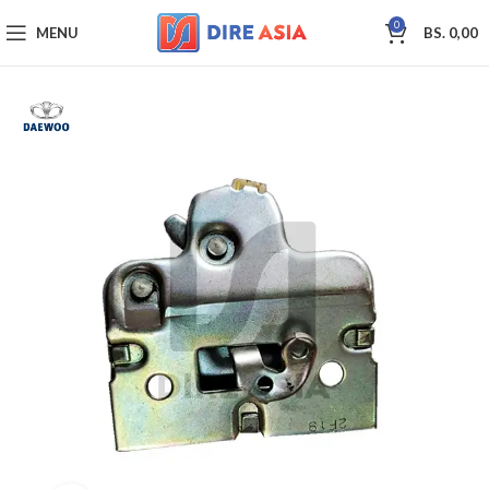
0
MENU
BS.
0,00