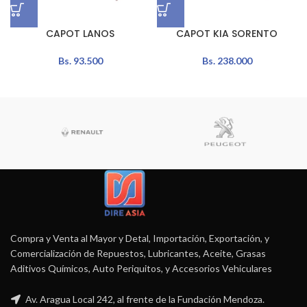
CAPOT LANOS
CAPOT KIA SORENTO
Bs.
93.500
Bs.
238.000
Compra y Venta al Mayor y Detal, Importación, Exportación, y
Comercialización de Repuestos, Lubricantes, Aceite, Grasas
Aditivos Químicos, Auto Periquitos, y Accesorios Vehiculares
Av. Aragua Local 242, al frente de la Fundación Mendoza.