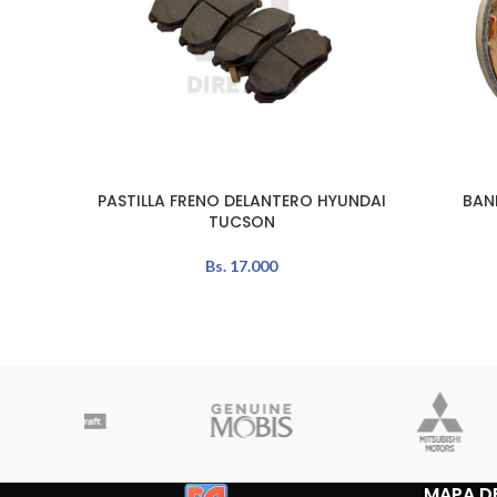
PASTILLA FRENO DELANTERO HYUNDAI
BAN
AÑADIR AL CARRITO
AÑADIR A
TUCSON
Bs.
17.000
MAPA DE