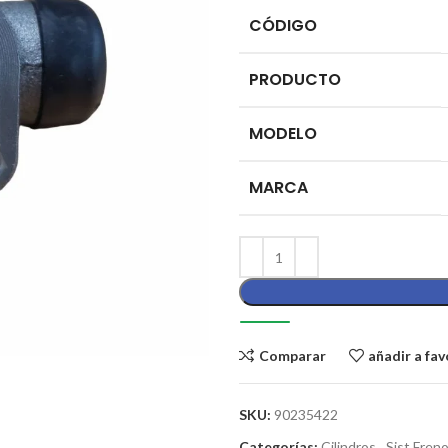
CÓDIGO
PRODUCTO
MODELO
MARCA
Comparar
añadir a fav
SKU:
90235422
Categorías:
Cilindros
,
Sist Fren