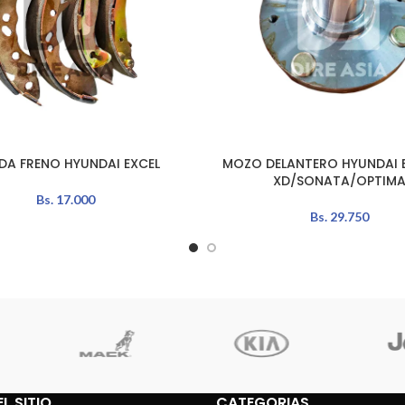
DA FRENO HYUNDAI EXCEL
MOZO DELANTERO HYUNDAI 
L CARRITO
AÑADIR AL CARRITO
XD/SONATA/OPTIM
Bs.
17.000
Bs.
29.750
L SITIO
CATEGORIAS