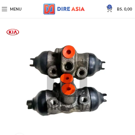
0
MENU
BS.
0,00