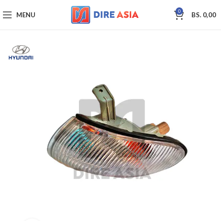
0
MENU
BS.
0,00