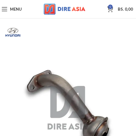
0
MENU
BS.
0,00