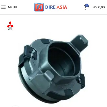
0
MENU
BS.
0,00