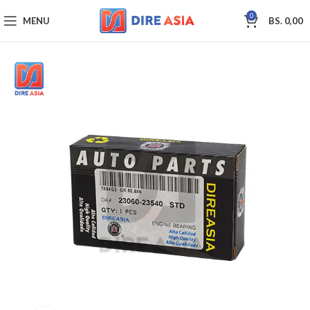
0
MENU
BS.
0,00