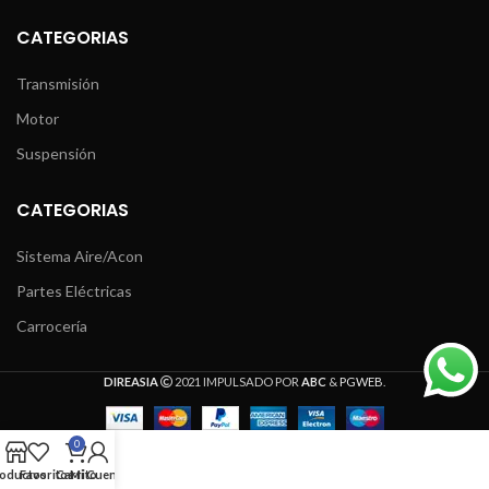
CATEGORIAS
Transmisión
Motor
Suspensión
CATEGORIAS
Sistema Aire/Acon
Partes Eléctricas
Carrocería
DIREASIA
2021 IMPULSADO POR
ABC
&
PGWEB
.
0
oductos
Favoritos
Carrito
Mi Cuenta