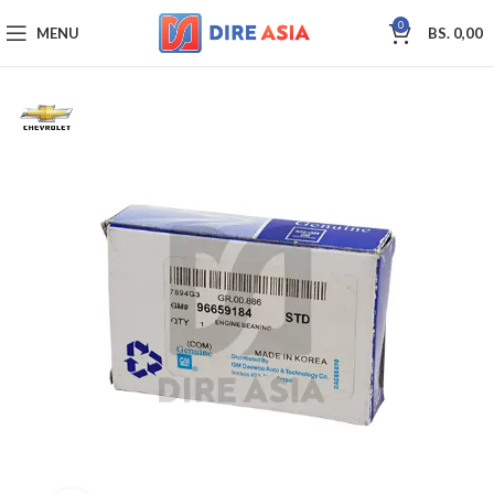
0
MENU
BS.
0,00