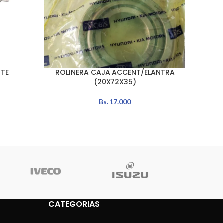
TE
ROLINERA CAJA ACCENT/ELANTRA
CR
LEER MÁS
AÑADIR 
(20X72X35)
Bs.
17.000
CATEGORIAS