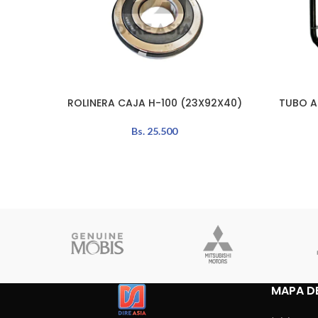
ROLINERA CAJA H-100 (23X92X40)
TUBO A
LEER MÁS
AÑADIR A
Bs.
25.500
MAPA DE