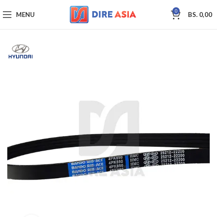
0
MENU
BS.
0,00