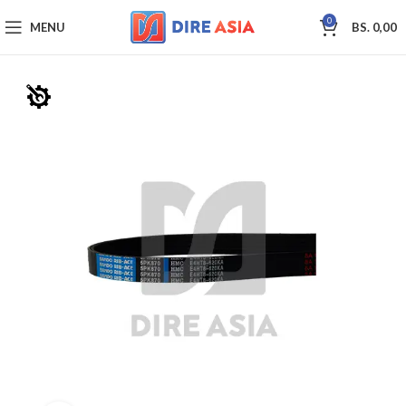
0
MENU
BS.
0,00