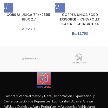
CORREA UNICA 7PK-2300
CORREA UNICA FORD
HILUX 2.7
EXPLORER – CHEVROLET
BLAZER – CHEROKEE KK
Bs.
12.750
Bs.
12.750
Compra y Venta al Mayor y Detal, Importación, Exportación, y
Comercialización de Repuestos, Lubricantes, Aceite, Grasas
Aditivos Químicos, Auto Periquitos, y Accesorios Vehiculares