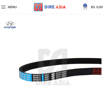
0
MENU
BS.
0,00