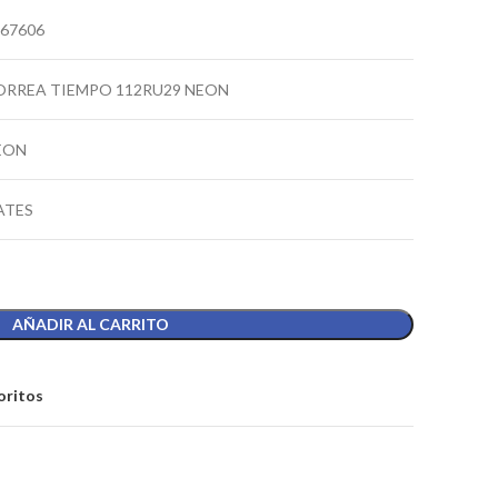
67606
ORREA TIEMPO 112RU29 NEON
EON
ATES
AÑADIR AL CARRITO
oritos