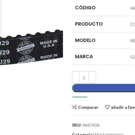
CÓDIGO
46
PRODUCTO
C
MODELO
N
MARCA
G
Comparar
añadir a fav
SKU:
4667606
Categoría:
Mantenimiento