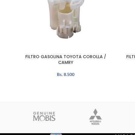
FILTRO GASOLINA TOYOTA COROLLA /
FIL
AÑADIR AL CARRITO
AÑADIR A
CAMRY
Bs.
8.500