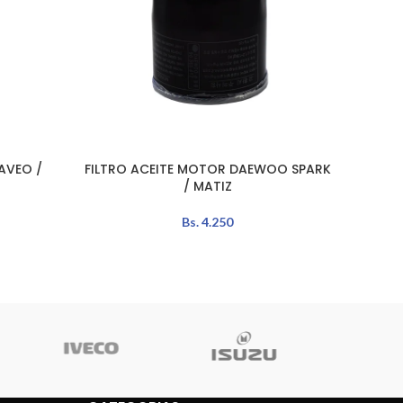
AVEO /
FILTRO ACEITE MOTOR DAEWOO SPARK
FILTR
AÑADIR AL CARRITO
AÑADIR 
/ MATIZ
Bs.
4.250