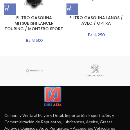
FILTRO GASOLINA
FILTRO GASOLINA LANOS /
MITSUBISHI LANCER
AVEO / OPTRA
TOURING / MONTERO SPORT
Bs.
4.250
Bs.
8.500
Compra y Venta al Mayor y Detal, Importación, Exportación, y
Comercialización de Repuestos, Lubricantes, Aceite, Grasas
Aditivos Químicos, Auto Periquitos, y Accesorios Vehiculares