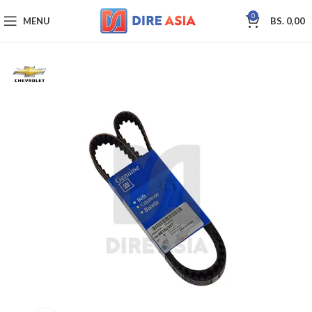
0
MENU
BS.
0,00