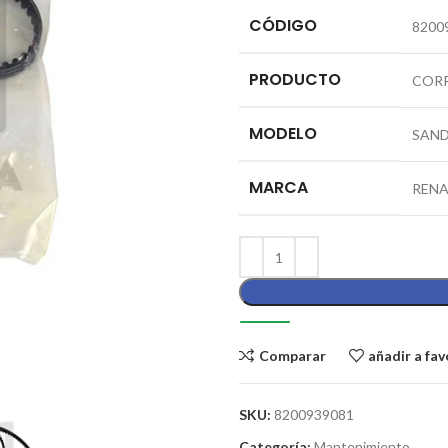
CÓDIGO
8200
PRODUCTO
CORR
MODELO
SAN
MARCA
RENA
Comparar
añadir a fav
SKU:
8200939081
Categoría:
Mantenimiento