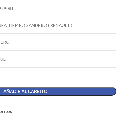
939081
EA TIEMPO SANDERO ( RENAULT )
DERO
ULT
AÑADIR AL CARRITO
oritos