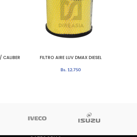
/ CALIBER
FILTRO AIRE LUV DMAX DIESEL
CORR
AÑADIR AL CARRITO
AÑADIR 
Bs.
12.750