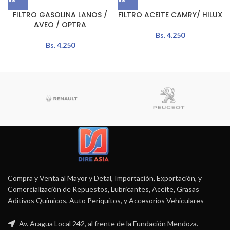
FILTRO GASOLINA LANOS /
FILTRO ACEITE CAMRY/ HILUX
AVEO / OPTRA
Bs.
4.250
Bs.
4.250
Compra y Venta al Mayor y Detal, Importación, Exportación, y
Comercialización de Repuestos, Lubricantes, Aceite, Grasas
Aditivos Químicos, Auto Periquitos, y Accesorios Vehiculares
Av. Aragua Local 242, al frente de la Fundación Mendoza.