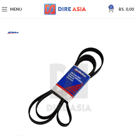
0
MENU
BS.
0,00