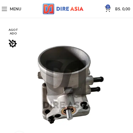
0
MENU
BS.
0,00
AGOT
ADO