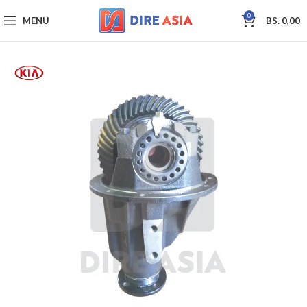
0
MENU
BS.
0,00