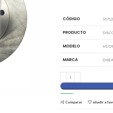
CÓDIGO
51712
PRODUCTO
DISC
MODELO
H1/O
MARCA
DIRE
Comparar
añadir a fav