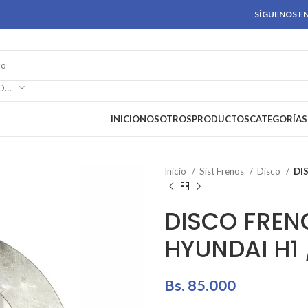
SÍGUENOS EN
SELECCIONAR CATEGORÍA
INICIO
NOSOTROS
PRODUCTOS
CATEGORÍAS
Inicio
Sist Frenos
Disco
DI
DISCO FREN
HYUNDAI H1 
Bs.
85.000