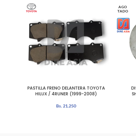
AGO
TADO
PASTILLA FRENO DELANTERA TOYOTA
D
AÑADIR AL CARRITO
LEER MÁS
HILUX / 4RUNER (1999-2008)
S
Bs.
21.250