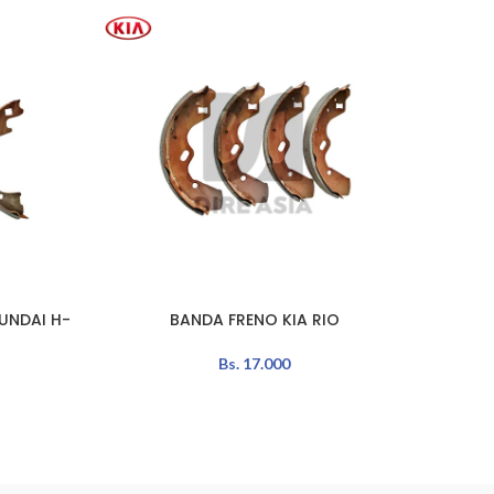
UNDAI H-
BANDA FRENO KIA RIO
DISCO
AÑADIR AL CARRITO
AÑADIR 
Bs.
17.000