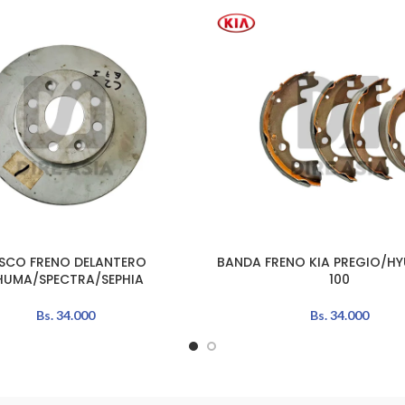
ISCO FRENO DELANTERO
BANDA FRENO KIA PREGIO/HY
AÑADIR AL CARRITO
HUMA/SPECTRA/SEPHIA
100
Bs.
34.000
Bs.
34.000