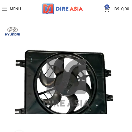
0
MENU
BS.
0,00