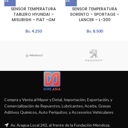
SENSOR TEMPERATURA
SENSOR TEMPERATURA
TABLERO HYUNDAI –
SORENTO – SPORTAGE –
MISUBISHI – FIAT -GM
LANCER – L-300
Bs.
4.250
Bs.
8.500
Compra y Venta al Mayor y Detal, Importación, Exportación, y
Comercialización de Repuestos, Lubricantes, Aceite, Grasas
Aditivos Químicos, Auto Periquitos, y Accesorios Vehiculares
Av. Aragua Local 242, al frente de la Fundación Mendoza.